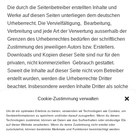
Die durch die Seitenbetreiber erstellten Inhalte und
Werke auf diesen Seiten unterliegen dem deutschen
Urheberrecht. Die Vervielfältigung, Bearbeitung,
Verbreitung und jede Art der Verwertung ausserhalb der
Grenzen des Urheberrechtes bedürfen der schriftlichen
Zustimmung des jeweiligen Autors bzw. Erstellers.
Downloads und Kopien dieser Seite sind nur für den
privaten, nicht kommerziellen Gebrauch gestattet.
Soweit die Inhalte auf dieser Seite nicht vom Betreiber
erstellt wurden, werden die Urheberrechte Dritter
beachtet. Insbesondere werden Inhalte Dritter als solche
gekennzeichnet. Sollten Sie trotzdem auf eine
Cookie-Zustimmung verwalten
Urheberrechtsverletzung aufmerksam werden, bitten wir
um einen entsprechenden Hinweis. Bei Bekanntwerden
Um dir ein optimales Erlebnis zu bieten, verwenden wir Technologien wie Cookies, um
Geräteinformationen zu speichern und/oder darauf zuzugreifen. Wenn du diesen
von Rechtsverletzungen werden wir derartige Inhalte
Technologien zustimmst, können wir Daten wie das Surfverhalten oder eindeutige IDs
auf dieser Website verarbeiten. Wenn du deine Zustimmung nicht erteilst oder
umgehend entfernen.
zurückziehst, können bestimmte Merkmale und Funktionen beeinträchtigt werden.